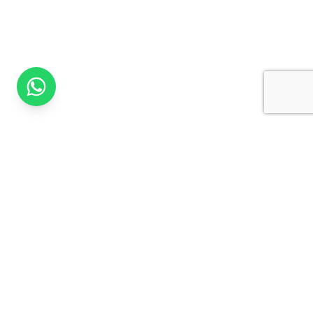
Autoberlin
©
2026
Tutti i diritti riservati.
LE NOSTRE SEDI
Configurazione sedi in corso...